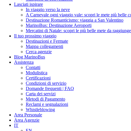
Lasciati ispirare
In viaggio verso la neve
A Carnevale ogni viaggio vale: scopri le mete più belle
Destinazione Romanticismo: viaggia a San Valentino
MarinoBus: Destinazione Aeroporti
Mercatini di Natale: scopri le più belle mete da raggiun
Il tuo prossimo viaggio
Destinazioni e Fermate
Mappa collegamenti
Cerca agenzie
Blog MarinoBus
Assistenza
Contatti
Modulistica
Certificazioni
Condizioni di servizio
Domande frequenti | FAQ
Carta dei servizi
Metodi di Pagamento
Reclami e segnalazioni
Whistleblowing
Area Personale
Area Agenzie
IT
EN