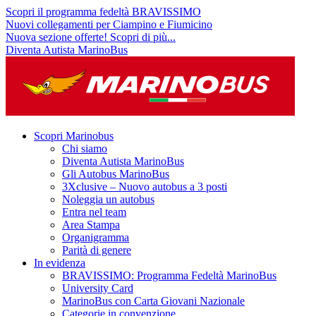
Scopri il programma fedeltà BRAVISSIMO
Nuovi collegamenti per Ciampino e Fiumicino
Nuova sezione offerte! Scopri di più...
Diventa Autista MarinoBus
Scopri Marinobus
Chi siamo
Diventa Autista MarinoBus
Gli Autobus MarinoBus
3Xclusive – Nuovo autobus a 3 posti
Noleggia un autobus
Entra nel team
Area Stampa
Organigramma
Parità di genere
In evidenza
BRAVISSIMO: Programma Fedeltà MarinoBus
University Card
MarinoBus con Carta Giovani Nazionale
Categorie in convenzione