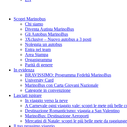
Scopri Marinobus
Chi siamo
Diventa Autista MarinoBus
Gli Autobus MarinoBus
3Xclusive – Nuovo autobus a 3 posti
Noleggia un autobus
Entra nel team
Area Stampa
Organigramma
Parità di genere
In evidenza
BRAVISSIMO: Programma Fedeltà MarinoBus
University Card
MarinoBus con Carta Giovani Nazionale
Categorie in convenzione
Lasciati ispirare
In viaggio verso la neve
A Carnevale ogni viaggio vale: scopri le mete più belle
Destinazione Romanticismo: viaggia a San Valentino
MarinoBus: Destinazione Aeroporti
Mercatini di Natale: scopri le più belle mete da raggiun
Il tuo prossimo viaggio