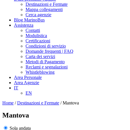
Destinazioni e Fermate
Mappa collegamenti
Cerca agenzie
Blog MarinoBus
Assistenza
Contatti
Modulistica
Certificazioni
Condizioni di servizio
Domande frequenti | FAQ
Carta dei servizi
Metodi di Pagamento
Reclami e segnalazioni
Whistleblowing
Area Personale
Area Agenzie
IT
EN
Home
/
Destinazioni e Fermate
/
Mantova
Mantova
Sola andata