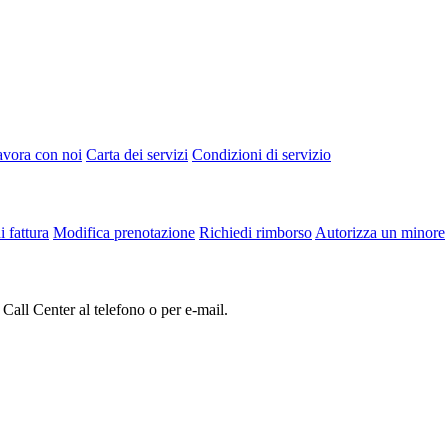
vora con noi
Carta dei servizi
Condizioni di servizio
i fattura
Modifica prenotazione
Richiedi rimborso
Autorizza un minore
 Call Center al telefono o per e-mail.