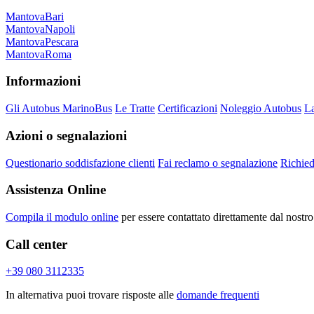
Mantova
Bari
Mantova
Napoli
Mantova
Pescara
Mantova
Roma
Informazioni
Gli Autobus MarinoBus
Le Tratte
Certificazioni
Noleggio Autobus
La
Azioni o segnalazioni
Questionario soddisfazione clienti
Fai reclamo o segnalazione
Richied
Assistenza Online
Compila il modulo online
per essere contattato direttamente dal nostro
Call center
+39 080 3112335
In alternativa puoi trovare risposte alle
domande frequenti