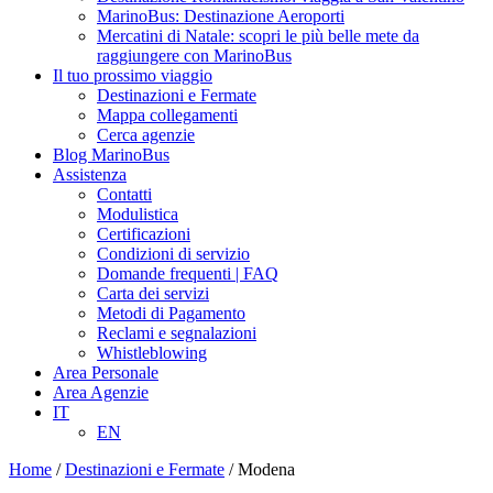
MarinoBus: Destinazione Aeroporti
Mercatini di Natale: scopri le più belle mete da
raggiungere con MarinoBus
Il tuo prossimo viaggio
Destinazioni e Fermate
Mappa collegamenti
Cerca agenzie
Blog MarinoBus
Assistenza
Contatti
Modulistica
Certificazioni
Condizioni di servizio
Domande frequenti | FAQ
Carta dei servizi
Metodi di Pagamento
Reclami e segnalazioni
Whistleblowing
Area Personale
Area Agenzie
IT
EN
Home
/
Destinazioni e Fermate
/
Modena