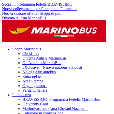
Scopri il programma fedeltà BRAVISSIMO
Nuovi collegamenti per Ciampino e Fiumicino
Nuova sezione offerte! Scopri di più...
Diventa Autista MarinoBus
Scopri Marinobus
Chi siamo
Diventa Autista MarinoBus
Gli Autobus MarinoBus
3Xclusive – Nuovo autobus a 3 posti
Noleggia un autobus
Entra nel team
Area Stampa
Organigramma
Parità di genere
In evidenza
BRAVISSIMO: Programma Fedeltà MarinoBus
University Card
MarinoBus con Carta Giovani Nazionale
Categorie in convenzione