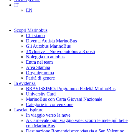
IT
EN
Scopri Marinobus
Chi siamo
Diventa Autista MarinoBus
Gli Autobus MarinoBus
3Xclusive – Nuovo autobus a 3 posti
Noleggia un autobus
Entra nel team
Area Stampa
Organigramma
Parità di genere
In evidenza
BRAVISSIMO: Programma Fedeltà MarinoBus
University Card
MarinoBus con Carta Giovani Nazionale
Categorie in convenzione
Lasciati ispirare
In viaggio verso la neve
A Carnevale ogni viaggio vale: scopri le mete più belle
con MarinoBus
Destinazione Romanticismo: viaggia a San Valentino