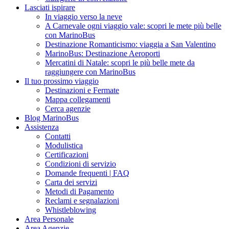
Lasciati ispirare
In viaggio verso la neve
A Carnevale ogni viaggio vale: scopri le mete più belle
con MarinoBus
Destinazione Romanticismo: viaggia a San Valentino
MarinoBus: Destinazione Aeroporti
Mercatini di Natale: scopri le più belle mete da
raggiungere con MarinoBus
Il tuo prossimo viaggio
Destinazioni e Fermate
Mappa collegamenti
Cerca agenzie
Blog MarinoBus
Assistenza
Contatti
Modulistica
Certificazioni
Condizioni di servizio
Domande frequenti | FAQ
Carta dei servizi
Metodi di Pagamento
Reclami e segnalazioni
Whistleblowing
Area Personale
Area Agenzie