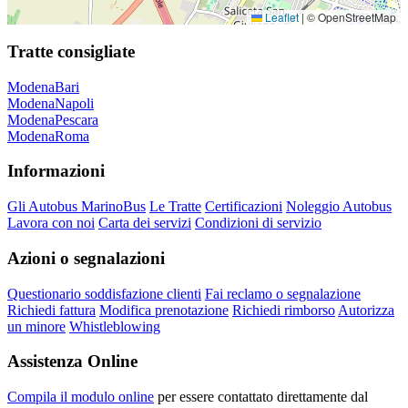
Leaflet
|
© OpenStreetMap
Tratte consigliate
Modena
Bari
Modena
Napoli
Modena
Pescara
Modena
Roma
Informazioni
Gli Autobus MarinoBus
Le Tratte
Certificazioni
Noleggio Autobus
Lavora con noi
Carta dei servizi
Condizioni di servizio
Azioni o segnalazioni
Questionario soddisfazione clienti
Fai reclamo o segnalazione
Richiedi fattura
Modifica prenotazione
Richiedi rimborso
Autorizza
un minore
Whistleblowing
Assistenza Online
Compila il modulo online
per essere contattato direttamente dal