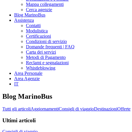
Mappa collegamenti
Cerca agenzie
Blog MarinoBus
Assistenza
Contatti
Modulistica
Certificazioni
Condizioni di servizio
Domande frequenti | FAQ
Carta dei servizi
Metodi di Pagamento
Reclami e segnalazioni
Whistleblowing
Area Personale
Area Agenzie
IT
Blog MarinoBus
Tutti gli articoli
Aggiornamenti
Consigli di viaggio
Destinazioni
Offerte
Ultimi articoli
Consigli di viaggio