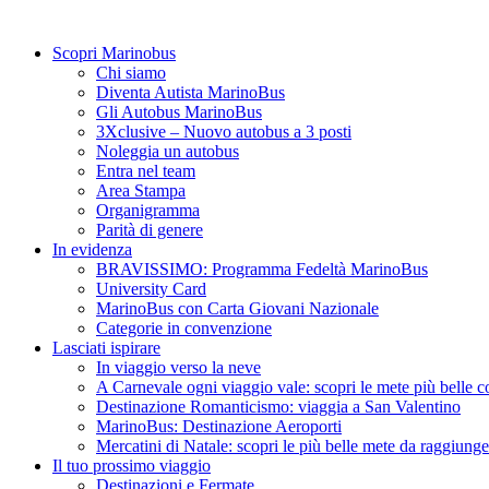
Scopri Marinobus
Chi siamo
Diventa Autista MarinoBus
Gli Autobus MarinoBus
3Xclusive – Nuovo autobus a 3 posti
Noleggia un autobus
Entra nel team
Area Stampa
Organigramma
Parità di genere
In evidenza
BRAVISSIMO: Programma Fedeltà MarinoBus
University Card
MarinoBus con Carta Giovani Nazionale
Categorie in convenzione
Lasciati ispirare
In viaggio verso la neve
A Carnevale ogni viaggio vale: scopri le mete più belle
Destinazione Romanticismo: viaggia a San Valentino
MarinoBus: Destinazione Aeroporti
Mercatini di Natale: scopri le più belle mete da raggiun
Il tuo prossimo viaggio
Destinazioni e Fermate