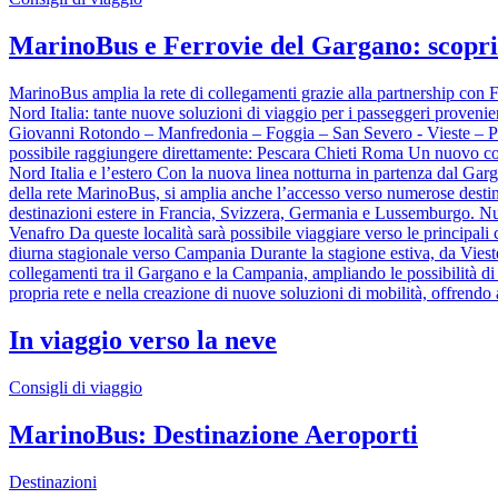
MarinoBus e Ferrovie del Gargano: scopri 
MarinoBus amplia la rete di collegamenti grazie alla partnership con 
Nord Italia: tante nuove soluzioni di viaggio per i passeggeri proven
Giovanni Rotondo – Manfredonia – Foggia – San Severo - Vieste – P
possibile raggiungere direttamente: Pescara Chieti Roma Un nuovo colle
Nord Italia e l’estero Con la nuova linea notturna in partenza dal Garg
della rete MarinoBus, si amplia anche l’accesso verso numerose destinaz
destinazioni estere in Francia, Svizzera, Germania e Lussemburgo. N
Venafro Da queste località sarà possibile viaggiare verso le principal
diurna stagionale verso Campania Durante la stagione estiva, da Vies
collegamenti tra il Gargano e la Campania, ampliando le possibilità di
propria rete e nella creazione di nuove soluzioni di mobilità, offrendo a
In viaggio verso la neve
Consigli di viaggio
MarinoBus: Destinazione Aeroporti
Destinazioni