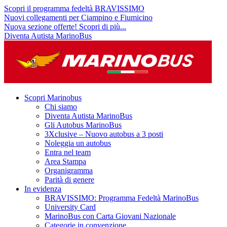
Scopri il programma fedeltà BRAVISSIMO
Nuovi collegamenti per Ciampino e Fiumicino
Nuova sezione offerte! Scopri di più...
Diventa Autista MarinoBus
Scopri Marinobus
Chi siamo
Diventa Autista MarinoBus
Gli Autobus MarinoBus
3Xclusive – Nuovo autobus a 3 posti
Noleggia un autobus
Entra nel team
Area Stampa
Organigramma
Parità di genere
In evidenza
BRAVISSIMO: Programma Fedeltà MarinoBus
University Card
MarinoBus con Carta Giovani Nazionale
Categorie in convenzione