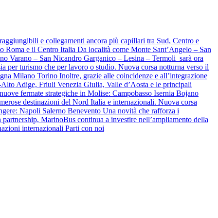
ggiungibili e collegamenti ancora più capillari tra Sud, Centro e
erso Roma e il Centro Italia Da località come Monte Sant’Angelo – San
ano Varano – San Nicandro Garganico – Lesina – Termoli sarà ora
ia per turismo che per lavoro o studio. Nuova corsa notturna verso il
ogna Milano Torino Inoltre, grazie alle coincidenze e all’integrazione
Alto Adige, Friuli Venezia Giulia, Valle d’Aosta e le principali
 nuove fermate strategiche in Molise: Campobasso Isernia Bojano
umerose destinazioni del Nord Italia e internazionali. Nuova corsa
ungere: Napoli Salerno Benevento Una novità che rafforza i
ta partnership, MarinoBus continua a investire nell’ampliamento della
nazioni internazionali Parti con noi