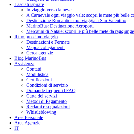
Lasciati ispirare
In viaggio verso la neve
A Carnevale ogni viaggio vale: scopri le mete più belle
Destinazione Romanticismo: viaggia a San Valentino
MarinoBus: Destinazione Aeroporti
Mercatini di Natale: scopri le più belle mete da raggiun
Il tuo prossimo viaggio
Destinazioni e Fermate
Mappa collegamenti
Cerca agenzie
Blog MarinoBus
Assistenza
Contatti
Modulistica
Certificazioni
Condizioni di servizio
Domande frequenti | FAQ
Carta dei servizi
Metodi di Pagamento
Reclami e segnalazioni
Whistleblowing
Area Personale
Area Agenzie
IT