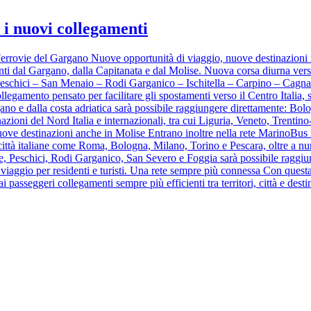
i nuovi collegamenti
Ferrovie del Gargano Nuove opportunità di viaggio, nuove destinazioni ra
ienti dal Gargano, dalla Capitanata e dal Molise. Nuova corsa diurna v
eschici – San Menaio – Rodi Garganico – Ischitella – Carpino – Cagn
gamento pensato per facilitare gli spostamenti verso il Centro Italia, s
ano e dalla costa adriatica sarà possibile raggiungere direttamente: Bol
ioni del Nord Italia e internazionali, tra cui Liguria, Veneto, Trentino-
uove destinazioni anche in Molise Entrano inoltre nella rete MarinoBus
i città italiane come Roma, Bologna, Milano, Torino e Pescara, oltre a n
te, Peschici, Rodi Garganico, San Severo e Foggia sarà possibile raggi
 viaggio per residenti e turisti. Una rete sempre più connessa Con ques
i passeggeri collegamenti sempre più efficienti tra territori, città e desti