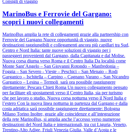
Consigli di viaggio
MarinoBus e Ferrovie del Gargano:
scopri i nuovi collegamenti
MarinoBus amplia la rete di collegamenti grazie alla partnership con
Ferrovie del Gargano Nuove opportunità di viaggio, nuove
destinazioni raggiungibili e collegamenti ancora più capillari tra Sud,
Centro e Nord Italia: tante nuove soluzioni di viaggio per i
passeggeri provenienti dal Gargano, dalla Capitanata e dal Molise.
Nuova corsa diurna verso Roma e il Centro Italia Da località come
Monte Sant’Angelo – San Giovanni Rotondo – Manfredonia –
Foggia – San Severo - Vieste – Peschici – San Menaio – Rodi
Garganico – Ischitella – Carpino – Cagnano Varano – San Nicandro
Garganico – Lesina – Termoli sarà ora possibile raggiungere
direttamente: Pescara Chieti Roma Un nuovo collegamento pensato
per facilitare gli spostamenti verso il Centro Italia, sia per turismo
che per lavoro o studio. Nuova corsa notturna verso il Nord Italia e
l’estero Con la nuova linea notturna in partenza dal Gargano e dalla
costa adriatica sarà possibile raggiungere direttamente: Bologna
Milano Torino Inoltre, grazie alle coincidenze e all’integrazione
della rete MarinoBus, si amplia anche l’accesso verso numerose
destinazioni del Nord Italia e internazionali, tra cui Liguria, Veneto,
Trentino-Alto Adige, Friuli Venezia Giulia, Valle d’Aosta e le