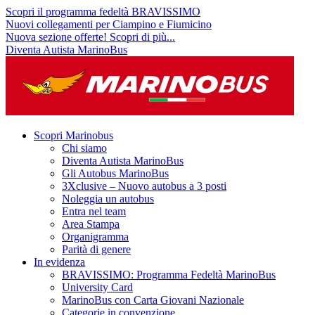
Scopri il programma fedeltà BRAVISSIMO
Nuovi collegamenti per Ciampino e Fiumicino
Nuova sezione offerte! Scopri di più...
Diventa Autista MarinoBus
Scopri Marinobus
Chi siamo
Diventa Autista MarinoBus
Gli Autobus MarinoBus
3Xclusive – Nuovo autobus a 3 posti
Noleggia un autobus
Entra nel team
Area Stampa
Organigramma
Parità di genere
In evidenza
BRAVISSIMO: Programma Fedeltà MarinoBus
University Card
MarinoBus con Carta Giovani Nazionale
Categorie in convenzione