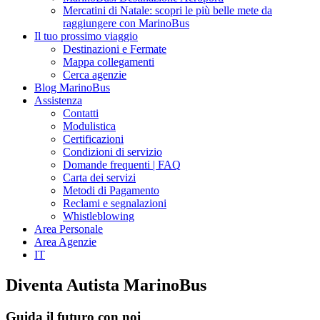
Mercatini di Natale: scopri le più belle mete da
raggiungere con MarinoBus
Il tuo prossimo viaggio
Destinazioni e Fermate
Mappa collegamenti
Cerca agenzie
Blog MarinoBus
Assistenza
Contatti
Modulistica
Certificazioni
Condizioni di servizio
Domande frequenti | FAQ
Carta dei servizi
Metodi di Pagamento
Reclami e segnalazioni
Whistleblowing
Area Personale
Area Agenzie
IT
Diventa Autista MarinoBus
Guida il futuro con noi