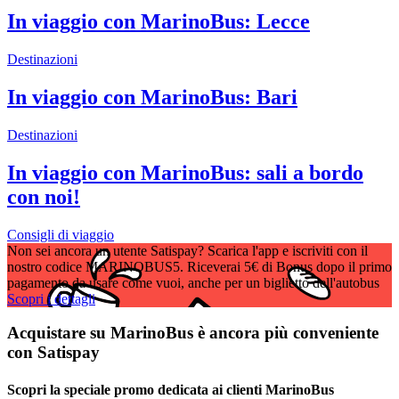
In viaggio con MarinoBus: Lecce
Destinazioni
In viaggio con MarinoBus: Bari
Destinazioni
In viaggio con MarinoBus: sali a bordo
con noi!
Consigli di viaggio
Non sei ancora un utente Satispay? Scarica l'app e iscriviti con il
nostro codice MARINOBUS5. Riceverai 5€ di Bonus dopo il primo
pagamento da usare come vuoi, anche per un biglietto dell'autobus
Scopri i dettagli
Acquistare su MarinoBus è ancora più conveniente
con Satispay
Scopri la speciale promo dedicata ai clienti MarinoBus