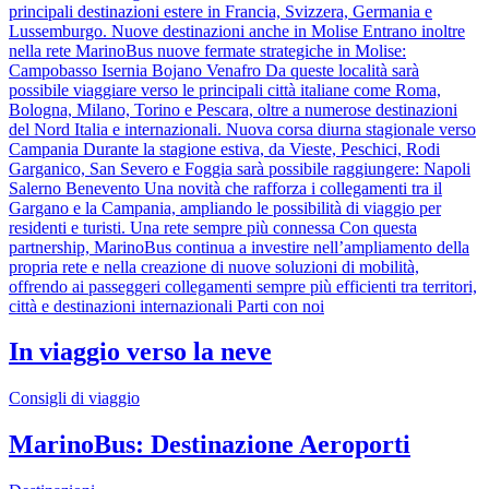
principali destinazioni estere in Francia, Svizzera, Germania e
Lussemburgo. Nuove destinazioni anche in Molise Entrano inoltre
nella rete MarinoBus nuove fermate strategiche in Molise:
Campobasso Isernia Bojano Venafro Da queste località sarà
possibile viaggiare verso le principali città italiane come Roma,
Bologna, Milano, Torino e Pescara, oltre a numerose destinazioni
del Nord Italia e internazionali. Nuova corsa diurna stagionale verso
Campania Durante la stagione estiva, da Vieste, Peschici, Rodi
Garganico, San Severo e Foggia sarà possibile raggiungere: Napoli
Salerno Benevento Una novità che rafforza i collegamenti tra il
Gargano e la Campania, ampliando le possibilità di viaggio per
residenti e turisti. Una rete sempre più connessa Con questa
partnership, MarinoBus continua a investire nell’ampliamento della
propria rete e nella creazione di nuove soluzioni di mobilità,
offrendo ai passeggeri collegamenti sempre più efficienti tra territori,
città e destinazioni internazionali Parti con noi
In viaggio verso la neve
Consigli di viaggio
MarinoBus: Destinazione Aeroporti