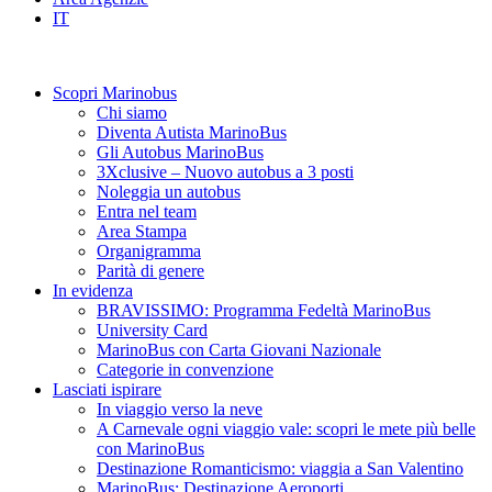
IT
Scopri Marinobus
Chi siamo
Diventa Autista MarinoBus
Gli Autobus MarinoBus
3Xclusive – Nuovo autobus a 3 posti
Noleggia un autobus
Entra nel team
Area Stampa
Organigramma
Parità di genere
In evidenza
BRAVISSIMO: Programma Fedeltà MarinoBus
University Card
MarinoBus con Carta Giovani Nazionale
Categorie in convenzione
Lasciati ispirare
In viaggio verso la neve
A Carnevale ogni viaggio vale: scopri le mete più belle
con MarinoBus
Destinazione Romanticismo: viaggia a San Valentino
MarinoBus: Destinazione Aeroporti