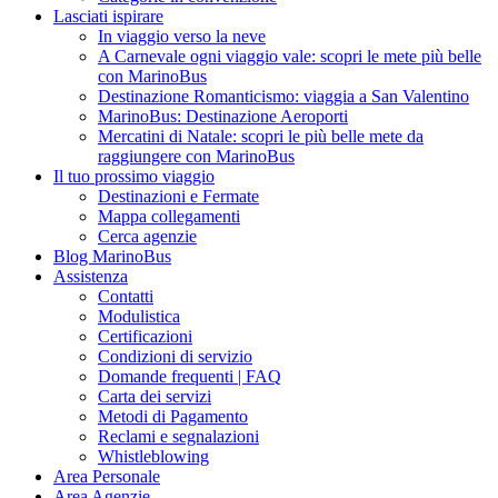
Lasciati ispirare
In viaggio verso la neve
A Carnevale ogni viaggio vale: scopri le mete più belle
con MarinoBus
Destinazione Romanticismo: viaggia a San Valentino
MarinoBus: Destinazione Aeroporti
Mercatini di Natale: scopri le più belle mete da
raggiungere con MarinoBus
Il tuo prossimo viaggio
Destinazioni e Fermate
Mappa collegamenti
Cerca agenzie
Blog MarinoBus
Assistenza
Contatti
Modulistica
Certificazioni
Condizioni di servizio
Domande frequenti | FAQ
Carta dei servizi
Metodi di Pagamento
Reclami e segnalazioni
Whistleblowing
Area Personale
Area Agenzie