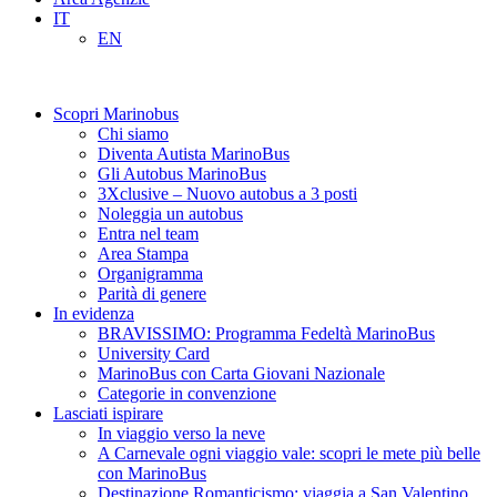
IT
EN
Scopri Marinobus
Chi siamo
Diventa Autista MarinoBus
Gli Autobus MarinoBus
3Xclusive – Nuovo autobus a 3 posti
Noleggia un autobus
Entra nel team
Area Stampa
Organigramma
Parità di genere
In evidenza
BRAVISSIMO: Programma Fedeltà MarinoBus
University Card
MarinoBus con Carta Giovani Nazionale
Categorie in convenzione
Lasciati ispirare
In viaggio verso la neve
A Carnevale ogni viaggio vale: scopri le mete più belle
con MarinoBus
Destinazione Romanticismo: viaggia a San Valentino