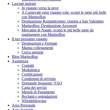
Lasciati ispirare
In viaggio verso la neve
A Carnevale ogni viaggio vale: scopri le mete più belle
con MarinoBus
Destinazione Romanticismo: viaggia a San Valentino
MarinoBus: Destinazione Aeroporti
Mercatini di Natale: scopri le più belle mete da
raggiungere con MarinoBus
Il tuo prossimo viaggio
Destinazioni e Fermate
Mappa collegamenti
Cerca agenzie
Blog MarinoBus
Assistenza
Contatti
Modulistica
Certificazioni
Condizioni di servizio
Domande frequenti | FAQ
Carta dei servizi
Metodi di Pagamento
Reclami e segnalazioni
Whistleblowing
Area Personale
Area Agenzie