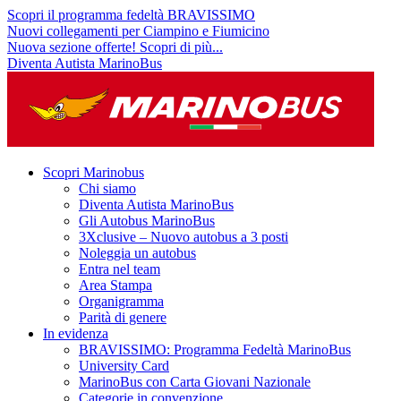
Scopri il programma fedeltà BRAVISSIMO
Nuovi collegamenti per Ciampino e Fiumicino
Nuova sezione offerte! Scopri di più...
Diventa Autista MarinoBus
Scopri Marinobus
Chi siamo
Diventa Autista MarinoBus
Gli Autobus MarinoBus
3Xclusive – Nuovo autobus a 3 posti
Noleggia un autobus
Entra nel team
Area Stampa
Organigramma
Parità di genere
In evidenza
BRAVISSIMO: Programma Fedeltà MarinoBus
University Card
MarinoBus con Carta Giovani Nazionale
Categorie in convenzione