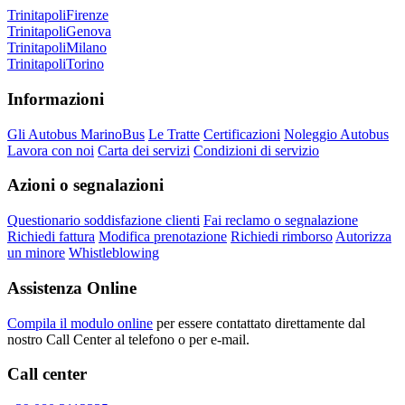
Trinitapoli
Firenze
Trinitapoli
Genova
Trinitapoli
Milano
Trinitapoli
Torino
Informazioni
Gli Autobus MarinoBus
Le Tratte
Certificazioni
Noleggio Autobus
Lavora con noi
Carta dei servizi
Condizioni di servizio
Azioni o segnalazioni
Questionario soddisfazione clienti
Fai reclamo o segnalazione
Richiedi fattura
Modifica prenotazione
Richiedi rimborso
Autorizza
un minore
Whistleblowing
Assistenza Online
Compila il modulo online
per essere contattato direttamente dal
nostro Call Center al telefono o per e-mail.
Call center