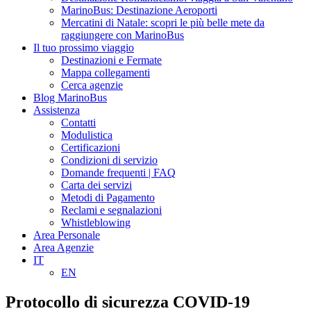
MarinoBus: Destinazione Aeroporti
Mercatini di Natale: scopri le più belle mete da
raggiungere con MarinoBus
Il tuo prossimo viaggio
Destinazioni e Fermate
Mappa collegamenti
Cerca agenzie
Blog MarinoBus
Assistenza
Contatti
Modulistica
Certificazioni
Condizioni di servizio
Domande frequenti | FAQ
Carta dei servizi
Metodi di Pagamento
Reclami e segnalazioni
Whistleblowing
Area Personale
Area Agenzie
IT
EN
Protocollo di sicurezza COVID-19