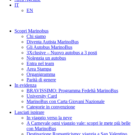
IT
EN
Scopri Marinobus
Chi siamo
Diventa Autista MarinoBus
Gli Autobus MarinoBus
3Xclusive – Nuovo autobus a 3 posti
Noleggia un autobus
Entra nel team
Area Stampa
Organigramma
Parità di genere
In evidenza
BRAVISSIMO: Programma Fedeltà MarinoBus
University Card
MarinoBus con Carta Giovani Nazionale
Categorie in convenzione
Lasciati ispirare
In viaggio verso la neve
A Carnevale ogni viaggio vale: scopri le mete più belle
con MarinoBus
Destinazione Romanticismo: viaggia a San Valentino