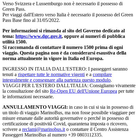
Verso Svizzera e Lussemburgo non è necessario il possesso di
Green Pass.
Per viaggi dall'Estero verso Italia è necessario il possesso del Green
Pass Base fino al 31/05/2022.
Per informazioni si rimanda al sito del Governo dedicato al
tema:
https://www.dgc.gov.it
, oppure ai numeri di pubblica
utilità 1500.
Si raccomanda di contattare il numero 1500 prima di ogni
viaggio. Questa pagina non è da considerarsi esaustiva della
norma attualmente in vigore in Italia ed Europa.
INGRESSO IN ITALIA DALL'ESTERO: I passeggeri saranno
tenuti a
rispettare tutte le normative vigenti
e a
compilare
integralmente e consegnare alla partenza questo modulo
.
VIAGGI PER L'ESTERO DALL'ITALIA: Consigliamo vivamente
la consultazione del sito
Re-Open EU dell'Unione Europea
per tutte
le informazioni necessarie.
ANNULLAMENTO VIAGGI:
in caso in cui si sia in possesso di
un titolo di viaggio MarinoBus, ma non fosse possibile viaggiare per
misure emanate dalle autorità governative o perché in possesso di
certificazione di positività Covid, quarantena imposta o ricovero,
scrivere a
reclami@marinobus.it
o contattare il Centro Assistenza
Passeggeri MarinoBus al numero +39 0803112335.