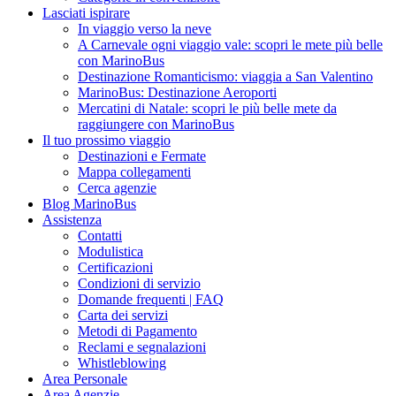
Lasciati ispirare
In viaggio verso la neve
A Carnevale ogni viaggio vale: scopri le mete più belle
con MarinoBus
Destinazione Romanticismo: viaggia a San Valentino
MarinoBus: Destinazione Aeroporti
Mercatini di Natale: scopri le più belle mete da
raggiungere con MarinoBus
Il tuo prossimo viaggio
Destinazioni e Fermate
Mappa collegamenti
Cerca agenzie
Blog MarinoBus
Assistenza
Contatti
Modulistica
Certificazioni
Condizioni di servizio
Domande frequenti | FAQ
Carta dei servizi
Metodi di Pagamento
Reclami e segnalazioni
Whistleblowing
Area Personale
Area Agenzie