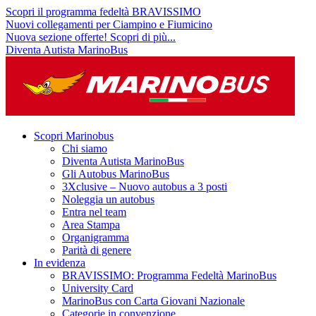
Scopri il programma fedeltà BRAVISSIMO
Nuovi collegamenti per Ciampino e Fiumicino
Nuova sezione offerte! Scopri di più...
Diventa Autista MarinoBus
Scopri Marinobus
Chi siamo
Diventa Autista MarinoBus
Gli Autobus MarinoBus
3Xclusive – Nuovo autobus a 3 posti
Noleggia un autobus
Entra nel team
Area Stampa
Organigramma
Parità di genere
In evidenza
BRAVISSIMO: Programma Fedeltà MarinoBus
University Card
MarinoBus con Carta Giovani Nazionale
Categorie in convenzione