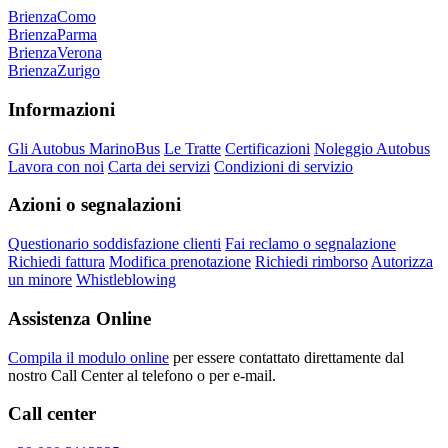
Brienza
Como
Brienza
Parma
Brienza
Verona
Brienza
Zurigo
Informazioni
Gli Autobus MarinoBus
Le Tratte
Certificazioni
Noleggio Autobus
Lavora con noi
Carta dei servizi
Condizioni di servizio
Azioni o segnalazioni
Questionario soddisfazione clienti
Fai reclamo o segnalazione
Richiedi fattura
Modifica prenotazione
Richiedi rimborso
Autorizza
un minore
Whistleblowing
Assistenza Online
Compila il modulo online
per essere contattato direttamente dal
nostro Call Center al telefono o per e-mail.
Call center