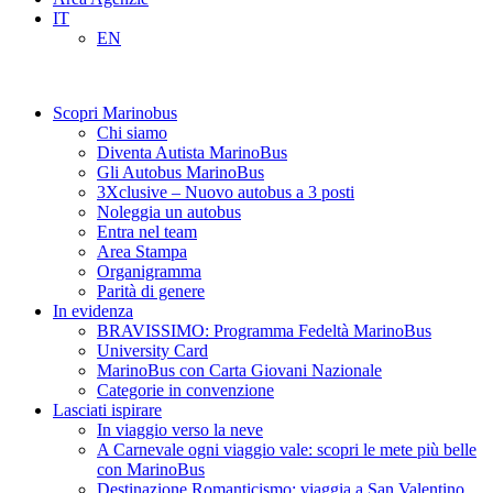
IT
EN
Scopri Marinobus
Chi siamo
Diventa Autista MarinoBus
Gli Autobus MarinoBus
3Xclusive – Nuovo autobus a 3 posti
Noleggia un autobus
Entra nel team
Area Stampa
Organigramma
Parità di genere
In evidenza
BRAVISSIMO: Programma Fedeltà MarinoBus
University Card
MarinoBus con Carta Giovani Nazionale
Categorie in convenzione
Lasciati ispirare
In viaggio verso la neve
A Carnevale ogni viaggio vale: scopri le mete più belle
con MarinoBus
Destinazione Romanticismo: viaggia a San Valentino