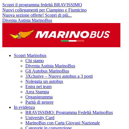
Scopri il programma fedeltà BRAVISSIMO
Nuovi collegamenti per Ciampino e Fiumicino
Nuova sezione offerte! Scopri di più...
Diventa Autista MarinoBus
Scopri Marinobus
Chi siamo
Diventa Autista MarinoBus
Gli Autobus MarinoBus
3Xclusive – Nuovo autobus a 3 posti
Noleggia un autobus
Entra nel team
Area Stampa
Organigramma
Parità di genere
In evidenza
BRAVISSIMO: Programma Fedeltà MarinoBus
University Card
MarinoBus con Carta Giovani Nazionale
Categorie in convenzione