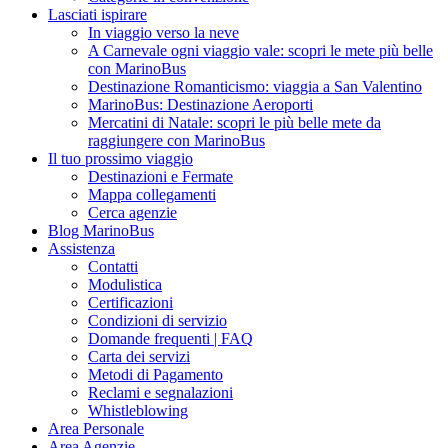
Lasciati ispirare
In viaggio verso la neve
A Carnevale ogni viaggio vale: scopri le mete più belle
con MarinoBus
Destinazione Romanticismo: viaggia a San Valentino
MarinoBus: Destinazione Aeroporti
Mercatini di Natale: scopri le più belle mete da
raggiungere con MarinoBus
Il tuo prossimo viaggio
Destinazioni e Fermate
Mappa collegamenti
Cerca agenzie
Blog MarinoBus
Assistenza
Contatti
Modulistica
Certificazioni
Condizioni di servizio
Domande frequenti | FAQ
Carta dei servizi
Metodi di Pagamento
Reclami e segnalazioni
Whistleblowing
Area Personale
Area Agenzie