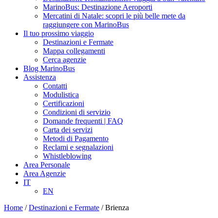
MarinoBus: Destinazione Aeroporti
Mercatini di Natale: scopri le più belle mete da
raggiungere con MarinoBus
Il tuo prossimo viaggio
Destinazioni e Fermate
Mappa collegamenti
Cerca agenzie
Blog MarinoBus
Assistenza
Contatti
Modulistica
Certificazioni
Condizioni di servizio
Domande frequenti | FAQ
Carta dei servizi
Metodi di Pagamento
Reclami e segnalazioni
Whistleblowing
Area Personale
Area Agenzie
IT
EN
Home
/
Destinazioni e Fermate
/
Brienza