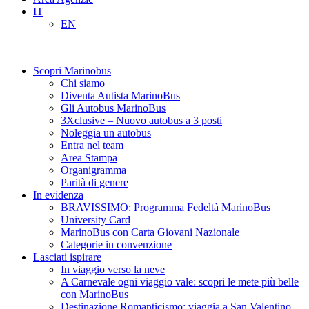
IT
EN
Scopri Marinobus
Chi siamo
Diventa Autista MarinoBus
Gli Autobus MarinoBus
3Xclusive – Nuovo autobus a 3 posti
Noleggia un autobus
Entra nel team
Area Stampa
Organigramma
Parità di genere
In evidenza
BRAVISSIMO: Programma Fedeltà MarinoBus
University Card
MarinoBus con Carta Giovani Nazionale
Categorie in convenzione
Lasciati ispirare
In viaggio verso la neve
A Carnevale ogni viaggio vale: scopri le mete più belle
con MarinoBus
Destinazione Romanticismo: viaggia a San Valentino