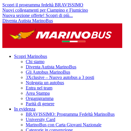
Scopri il programma fedeltà BRAVISSIMO
Nuovi collegamenti per Ciampino e Fiumicino
Nuova sezione offerte! Scopri di più...
Diventa Autista MarinoBus
Scopri Marinobus
Chi siamo
Diventa Autista MarinoBus
Gli Autobus MarinoBus
3Xclusive – Nuovo autobus a 3 posti
Noleggia un autobus
Entra nel team
Area Stampa
Organigramma
Parità di genere
In evidenza
BRAVISSIMO: Programma Fedeltà MarinoBus
University Card
MarinoBus con Carta Giovani Nazionale
Categorie in convenzione