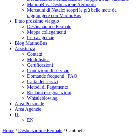
MarinoBus: Destinazione Aeroporti
Mercatini di Natale: scopri le più belle mete da
raggiungere con MarinoBus
Il tuo prossimo viaggio
Destinazioni e Fermate
Mappa collegamenti
Cerca agenzie
Blog MarinoBus
Assistenza
Contatti
Modulistica
Certificazioni
Condizioni di servizio
Domande frequenti | FAQ
Carta dei servizi
Metodi di Pagamento
Reclami e segnalazioni
Whistleblowing
Area Personale
Area Agenzie
IT
EN
Home
/
Destinazioni e Fermate
/
Cantinella