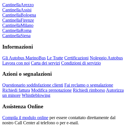
Cantinella
Arezzo
Cantinella
Assisi
Cantinella
Bologna
Cantinella
Firenze
Cantinella
Milano
Cantinella
Roma
Cantinella
Siena
Informazioni
Gli Autobus MarinoBus
Le Tratte
Certificazioni
Noleggio Autobus
Lavora con noi
Carta dei servizi
Condizioni di servizio
Azioni o segnalazioni
Questionario soddisfazione clienti
Fai reclamo o segnalazione
Richiedi fattura
Modifica prenotazione
Richiedi rimborso
Autorizza
un minore
Whistleblowing
Assistenza Online
Compila il modulo online
per essere contattato direttamente dal
nostro Call Center al telefono o per e-mail.