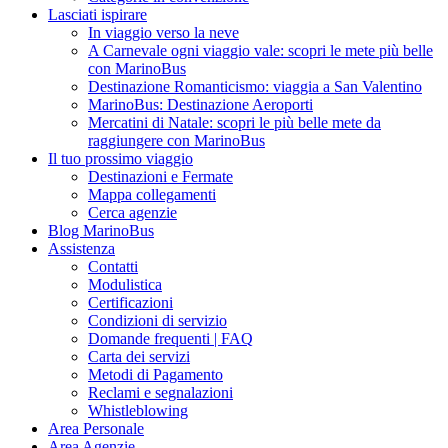
Lasciati ispirare
In viaggio verso la neve
A Carnevale ogni viaggio vale: scopri le mete più belle
con MarinoBus
Destinazione Romanticismo: viaggia a San Valentino
MarinoBus: Destinazione Aeroporti
Mercatini di Natale: scopri le più belle mete da
raggiungere con MarinoBus
Il tuo prossimo viaggio
Destinazioni e Fermate
Mappa collegamenti
Cerca agenzie
Blog MarinoBus
Assistenza
Contatti
Modulistica
Certificazioni
Condizioni di servizio
Domande frequenti | FAQ
Carta dei servizi
Metodi di Pagamento
Reclami e segnalazioni
Whistleblowing
Area Personale
Area Agenzie