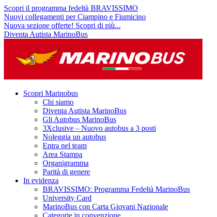
Scopri il programma fedeltà BRAVISSIMO
Nuovi collegamenti per Ciampino e Fiumicino
Nuova sezione offerte! Scopri di più...
Diventa Autista MarinoBus
Scopri Marinobus
Chi siamo
Diventa Autista MarinoBus
Gli Autobus MarinoBus
3Xclusive – Nuovo autobus a 3 posti
Noleggia un autobus
Entra nel team
Area Stampa
Organigramma
Parità di genere
In evidenza
BRAVISSIMO: Programma Fedeltà MarinoBus
University Card
MarinoBus con Carta Giovani Nazionale
Categorie in convenzione