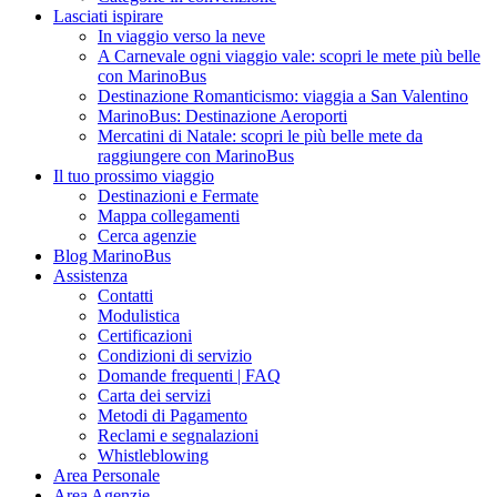
Lasciati ispirare
In viaggio verso la neve
A Carnevale ogni viaggio vale: scopri le mete più belle
con MarinoBus
Destinazione Romanticismo: viaggia a San Valentino
MarinoBus: Destinazione Aeroporti
Mercatini di Natale: scopri le più belle mete da
raggiungere con MarinoBus
Il tuo prossimo viaggio
Destinazioni e Fermate
Mappa collegamenti
Cerca agenzie
Blog MarinoBus
Assistenza
Contatti
Modulistica
Certificazioni
Condizioni di servizio
Domande frequenti | FAQ
Carta dei servizi
Metodi di Pagamento
Reclami e segnalazioni
Whistleblowing
Area Personale
Area Agenzie