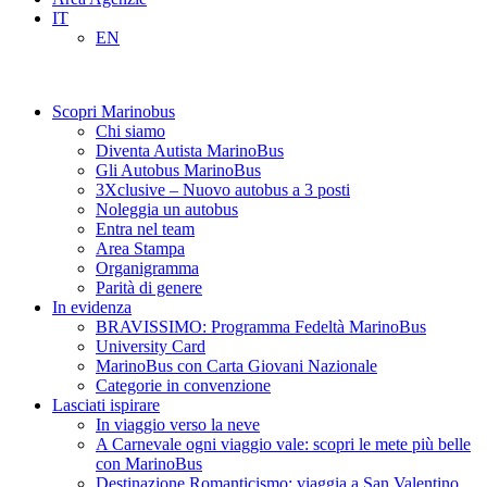
IT
EN
Scopri Marinobus
Chi siamo
Diventa Autista MarinoBus
Gli Autobus MarinoBus
3Xclusive – Nuovo autobus a 3 posti
Noleggia un autobus
Entra nel team
Area Stampa
Organigramma
Parità di genere
In evidenza
BRAVISSIMO: Programma Fedeltà MarinoBus
University Card
MarinoBus con Carta Giovani Nazionale
Categorie in convenzione
Lasciati ispirare
In viaggio verso la neve
A Carnevale ogni viaggio vale: scopri le mete più belle
con MarinoBus
Destinazione Romanticismo: viaggia a San Valentino