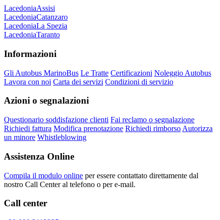
Lacedonia
Assisi
Lacedonia
Catanzaro
Lacedonia
La Spezia
Lacedonia
Taranto
Informazioni
Gli Autobus MarinoBus
Le Tratte
Certificazioni
Noleggio Autobus
Lavora con noi
Carta dei servizi
Condizioni di servizio
Azioni o segnalazioni
Questionario soddisfazione clienti
Fai reclamo o segnalazione
Richiedi fattura
Modifica prenotazione
Richiedi rimborso
Autorizza
un minore
Whistleblowing
Assistenza Online
Compila il modulo online
per essere contattato direttamente dal
nostro Call Center al telefono o per e-mail.
Call center