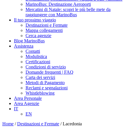
MarinoBus: Destinazione Aeroporti
Mercatini di Natale: scopri le più belle mete da
raggiungere con MarinoBus
Il tuo prossimo viaggio
Destinazioni e Fermate
Mappa collegamenti
Cerca agenzie
Blog MarinoBus
Assistenza
Contatti
Modulistica
Certificazioni
Condizioni di servizio
Domande frequenti | FAQ
Carta dei servizi
Metodi di Pagamento
Reclami e segnalazioni
Whistleblowing
Area Personale
Area Agenzie
IT
EN
Home
/
Destinazioni e Fermate
/
Lacedonia