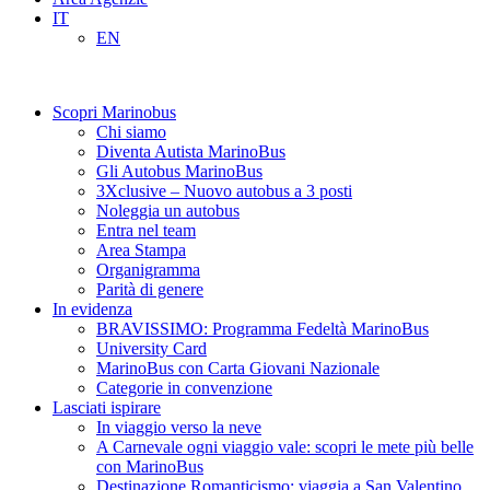
IT
EN
Scopri Marinobus
Chi siamo
Diventa Autista MarinoBus
Gli Autobus MarinoBus
3Xclusive – Nuovo autobus a 3 posti
Noleggia un autobus
Entra nel team
Area Stampa
Organigramma
Parità di genere
In evidenza
BRAVISSIMO: Programma Fedeltà MarinoBus
University Card
MarinoBus con Carta Giovani Nazionale
Categorie in convenzione
Lasciati ispirare
In viaggio verso la neve
A Carnevale ogni viaggio vale: scopri le mete più belle
con MarinoBus
Destinazione Romanticismo: viaggia a San Valentino