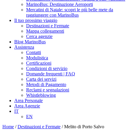
MarinoBus: Destinazione Aeroporti
Mercatini di Natale: scopri le più belle mete da
raggiungere con MarinoBus
Il tuo prossimo viaggio
Destinazioni e Fermate
Mappa collegamenti
Cerca agenzie
Blog MarinoBus
Assistenza
Contatti
Modulistica
Certificazioni
Condizioni di servizio
Domande frequenti | FAQ
Carta dei servizi
Metodi di Pagamento
Reclami e segnalazioni
Whistleblowing
Area Personale
Area Agenzie
IT
EN
Home
/
Destinazioni e Fermate
/
Melito di Porto Salvo