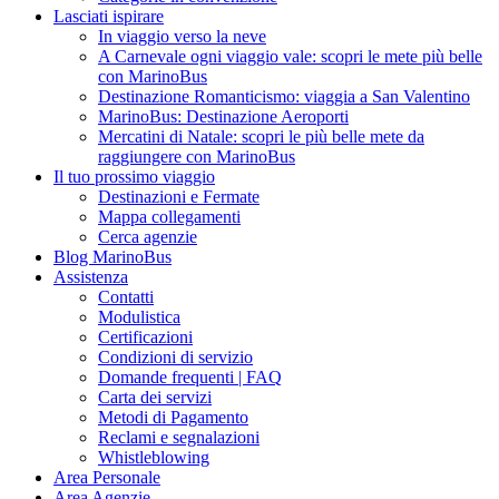
Lasciati ispirare
In viaggio verso la neve
A Carnevale ogni viaggio vale: scopri le mete più belle
con MarinoBus
Destinazione Romanticismo: viaggia a San Valentino
MarinoBus: Destinazione Aeroporti
Mercatini di Natale: scopri le più belle mete da
raggiungere con MarinoBus
Il tuo prossimo viaggio
Destinazioni e Fermate
Mappa collegamenti
Cerca agenzie
Blog MarinoBus
Assistenza
Contatti
Modulistica
Certificazioni
Condizioni di servizio
Domande frequenti | FAQ
Carta dei servizi
Metodi di Pagamento
Reclami e segnalazioni
Whistleblowing
Area Personale
Area Agenzie