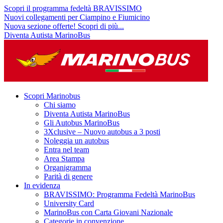
Scopri il programma fedeltà BRAVISSIMO
Nuovi collegamenti per Ciampino e Fiumicino
Nuova sezione offerte! Scopri di più...
Diventa Autista MarinoBus
Scopri Marinobus
Chi siamo
Diventa Autista MarinoBus
Gli Autobus MarinoBus
3Xclusive – Nuovo autobus a 3 posti
Noleggia un autobus
Entra nel team
Area Stampa
Organigramma
Parità di genere
In evidenza
BRAVISSIMO: Programma Fedeltà MarinoBus
University Card
MarinoBus con Carta Giovani Nazionale
Categorie in convenzione