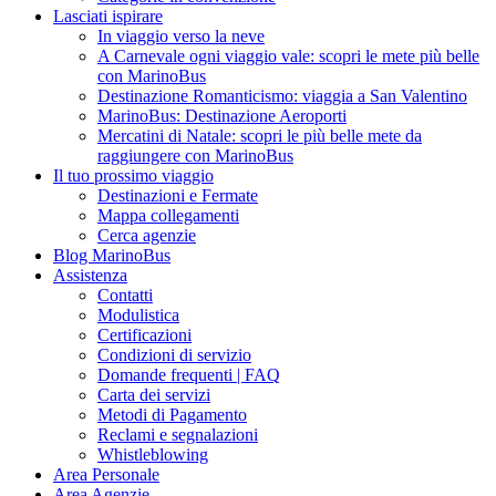
Lasciati ispirare
In viaggio verso la neve
A Carnevale ogni viaggio vale: scopri le mete più belle
con MarinoBus
Destinazione Romanticismo: viaggia a San Valentino
MarinoBus: Destinazione Aeroporti
Mercatini di Natale: scopri le più belle mete da
raggiungere con MarinoBus
Il tuo prossimo viaggio
Destinazioni e Fermate
Mappa collegamenti
Cerca agenzie
Blog MarinoBus
Assistenza
Contatti
Modulistica
Certificazioni
Condizioni di servizio
Domande frequenti | FAQ
Carta dei servizi
Metodi di Pagamento
Reclami e segnalazioni
Whistleblowing
Area Personale
Area Agenzie