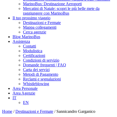
MarinoBus: Destinazione Aeroporti
Mercatini di Natale: scopri le più belle mete da
raggiungere con MarinoBus
Il tuo prossimo viaggio
Destinazioni e Fermate
Mappa collegamenti
Cerca agenzie
Blog MarinoBus
Assistenza
Contatti
Modulistica
Certificazioni
Condizioni di servizio
Domande frequenti | FAQ
Carta dei servizi
Metodi di Pagamento
Reclami e segnalazioni
Whistleblowing
Area Personale
Area Agenzie
IT
EN
Home
/
Destinazioni e Fermate
/
Sannicandro Garganico