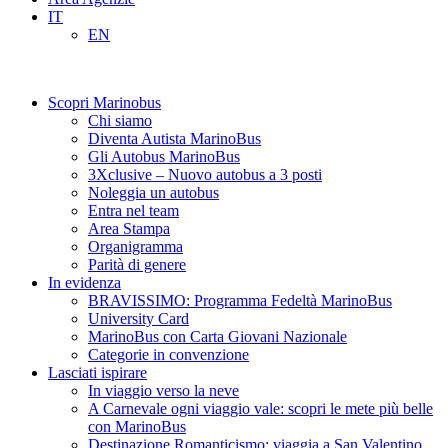
IT
EN
Scopri Marinobus
Chi siamo
Diventa Autista MarinoBus
Gli Autobus MarinoBus
3Xclusive – Nuovo autobus a 3 posti
Noleggia un autobus
Entra nel team
Area Stampa
Organigramma
Parità di genere
In evidenza
BRAVISSIMO: Programma Fedeltà MarinoBus
University Card
MarinoBus con Carta Giovani Nazionale
Categorie in convenzione
Lasciati ispirare
In viaggio verso la neve
A Carnevale ogni viaggio vale: scopri le mete più belle
con MarinoBus
Destinazione Romanticismo: viaggia a San Valentino