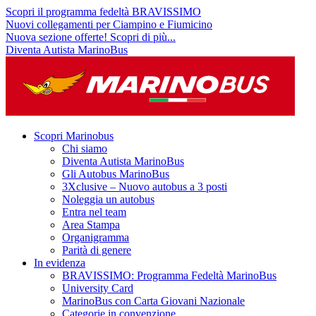
Scopri il programma fedeltà BRAVISSIMO
Nuovi collegamenti per Ciampino e Fiumicino
Nuova sezione offerte! Scopri di più...
Diventa Autista MarinoBus
Scopri Marinobus
Chi siamo
Diventa Autista MarinoBus
Gli Autobus MarinoBus
3Xclusive – Nuovo autobus a 3 posti
Noleggia un autobus
Entra nel team
Area Stampa
Organigramma
Parità di genere
In evidenza
BRAVISSIMO: Programma Fedeltà MarinoBus
University Card
MarinoBus con Carta Giovani Nazionale
Categorie in convenzione