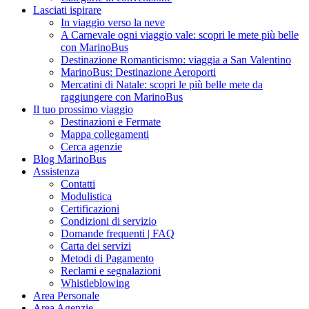
Lasciati ispirare
In viaggio verso la neve
A Carnevale ogni viaggio vale: scopri le mete più belle
con MarinoBus
Destinazione Romanticismo: viaggia a San Valentino
MarinoBus: Destinazione Aeroporti
Mercatini di Natale: scopri le più belle mete da
raggiungere con MarinoBus
Il tuo prossimo viaggio
Destinazioni e Fermate
Mappa collegamenti
Cerca agenzie
Blog MarinoBus
Assistenza
Contatti
Modulistica
Certificazioni
Condizioni di servizio
Domande frequenti | FAQ
Carta dei servizi
Metodi di Pagamento
Reclami e segnalazioni
Whistleblowing
Area Personale
Area Agenzie