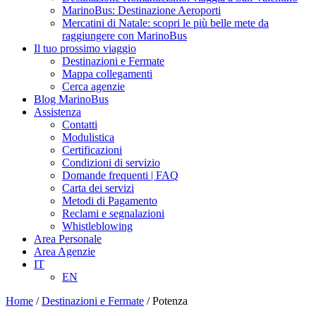
MarinoBus: Destinazione Aeroporti
Mercatini di Natale: scopri le più belle mete da
raggiungere con MarinoBus
Il tuo prossimo viaggio
Destinazioni e Fermate
Mappa collegamenti
Cerca agenzie
Blog MarinoBus
Assistenza
Contatti
Modulistica
Certificazioni
Condizioni di servizio
Domande frequenti | FAQ
Carta dei servizi
Metodi di Pagamento
Reclami e segnalazioni
Whistleblowing
Area Personale
Area Agenzie
IT
EN
Home
/
Destinazioni e Fermate
/
Potenza