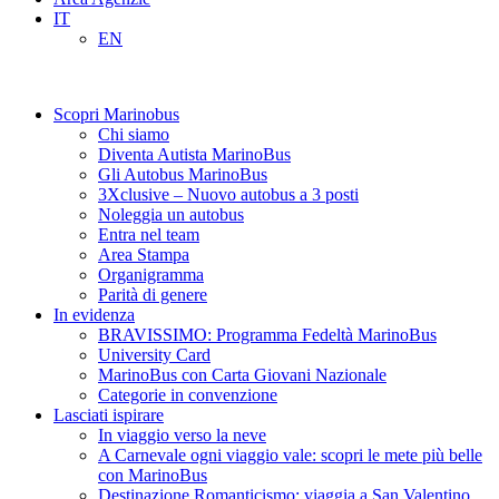
IT
EN
Scopri Marinobus
Chi siamo
Diventa Autista MarinoBus
Gli Autobus MarinoBus
3Xclusive – Nuovo autobus a 3 posti
Noleggia un autobus
Entra nel team
Area Stampa
Organigramma
Parità di genere
In evidenza
BRAVISSIMO: Programma Fedeltà MarinoBus
University Card
MarinoBus con Carta Giovani Nazionale
Categorie in convenzione
Lasciati ispirare
In viaggio verso la neve
A Carnevale ogni viaggio vale: scopri le mete più belle
con MarinoBus
Destinazione Romanticismo: viaggia a San Valentino