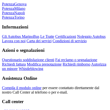
Potenza
Genova
Potenza
Milano
Potenza
Napoli
Potenza
Torino
Informazioni
Gli Autobus MarinoBus
Le Tratte
Certificazioni
Noleggio Autobus
Lavora con noi
Carta dei servizi
Condizioni di servizio
Azioni o segnalazioni
Questionario soddisfazione clienti
Fai reclamo o segnalazione
Richiedi fattura
Modifica prenotazione
Richiedi rimborso
Autorizza
un minore
Whistleblowing
Assistenza Online
Compila il modulo online
per essere contattato direttamente dal
nostro Call Center al telefono o per e-mail.
Call center