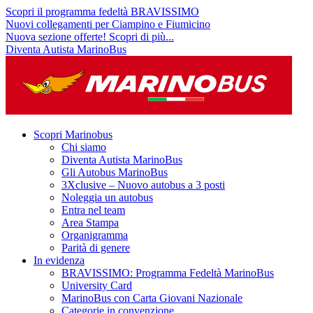
Scopri il programma fedeltà BRAVISSIMO
Nuovi collegamenti per Ciampino e Fiumicino
Nuova sezione offerte! Scopri di più...
Diventa Autista MarinoBus
Scopri Marinobus
Chi siamo
Diventa Autista MarinoBus
Gli Autobus MarinoBus
3Xclusive – Nuovo autobus a 3 posti
Noleggia un autobus
Entra nel team
Area Stampa
Organigramma
Parità di genere
In evidenza
BRAVISSIMO: Programma Fedeltà MarinoBus
University Card
MarinoBus con Carta Giovani Nazionale
Categorie in convenzione