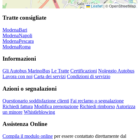
Leaflet
|
© OpenStreetMap
Tratte consigliate
Modena
Bari
Modena
Napoli
Modena
Pescara
Modena
Roma
Informazioni
Gli Autobus MarinoBus
Le Tratte
Certificazioni
Noleggio Autobus
Lavora con noi
Carta dei servizi
Condizioni di servizio
Azioni o segnalazioni
Questionario soddisfazione clienti
Fai reclamo o segnalazione
Richiedi fattura
Modifica prenotazione
Richiedi rimborso
Autorizza
un minore
Whistleblowing
Assistenza Online
Compila il modulo online
per essere contattato direttamente dal