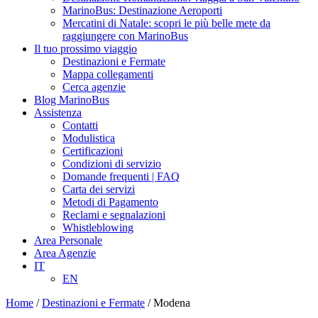
MarinoBus: Destinazione Aeroporti
Mercatini di Natale: scopri le più belle mete da
raggiungere con MarinoBus
Il tuo prossimo viaggio
Destinazioni e Fermate
Mappa collegamenti
Cerca agenzie
Blog MarinoBus
Assistenza
Contatti
Modulistica
Certificazioni
Condizioni di servizio
Domande frequenti | FAQ
Carta dei servizi
Metodi di Pagamento
Reclami e segnalazioni
Whistleblowing
Area Personale
Area Agenzie
IT
EN
Home
/
Destinazioni e Fermate
/
Modena