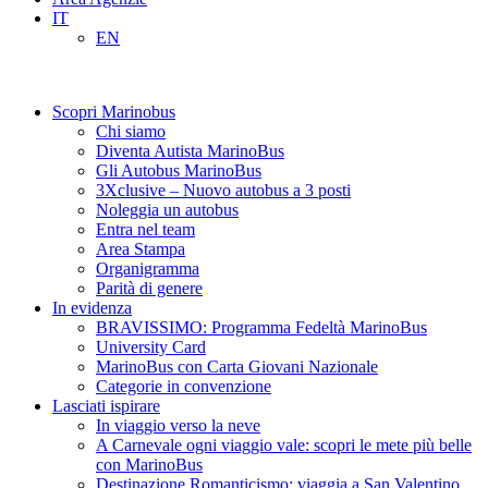
IT
EN
Scopri Marinobus
Chi siamo
Diventa Autista MarinoBus
Gli Autobus MarinoBus
3Xclusive – Nuovo autobus a 3 posti
Noleggia un autobus
Entra nel team
Area Stampa
Organigramma
Parità di genere
In evidenza
BRAVISSIMO: Programma Fedeltà MarinoBus
University Card
MarinoBus con Carta Giovani Nazionale
Categorie in convenzione
Lasciati ispirare
In viaggio verso la neve
A Carnevale ogni viaggio vale: scopri le mete più belle
con MarinoBus
Destinazione Romanticismo: viaggia a San Valentino