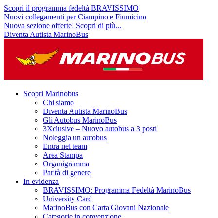
Scopri il programma fedeltà BRAVISSIMO
Nuovi collegamenti per Ciampino e Fiumicino
Nuova sezione offerte! Scopri di più...
Diventa Autista MarinoBus
Scopri Marinobus
Chi siamo
Diventa Autista MarinoBus
Gli Autobus MarinoBus
3Xclusive – Nuovo autobus a 3 posti
Noleggia un autobus
Entra nel team
Area Stampa
Organigramma
Parità di genere
In evidenza
BRAVISSIMO: Programma Fedeltà MarinoBus
University Card
MarinoBus con Carta Giovani Nazionale
Categorie in convenzione