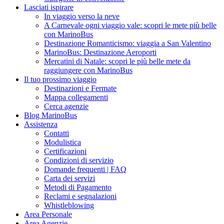
Lasciati ispirare
In viaggio verso la neve
A Carnevale ogni viaggio vale: scopri le mete più belle
con MarinoBus
Destinazione Romanticismo: viaggia a San Valentino
MarinoBus: Destinazione Aeroporti
Mercatini di Natale: scopri le più belle mete da
raggiungere con MarinoBus
Il tuo prossimo viaggio
Destinazioni e Fermate
Mappa collegamenti
Cerca agenzie
Blog MarinoBus
Assistenza
Contatti
Modulistica
Certificazioni
Condizioni di servizio
Domande frequenti | FAQ
Carta dei servizi
Metodi di Pagamento
Reclami e segnalazioni
Whistleblowing
Area Personale
Area Agenzie